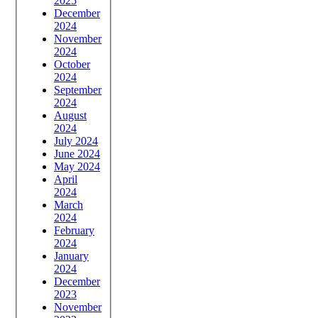
2025
December
2024
November
2024
October
2024
September
2024
August
2024
July 2024
June 2024
May 2024
April
2024
March
2024
February
2024
January
2024
December
2023
November