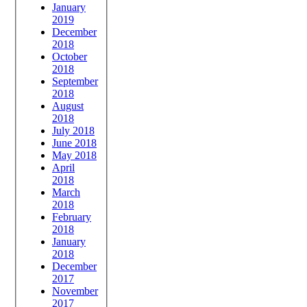
January
2019
December
2018
October
2018
September
2018
August
2018
July 2018
June 2018
May 2018
April
2018
March
2018
February
2018
January
2018
December
2017
November
2017