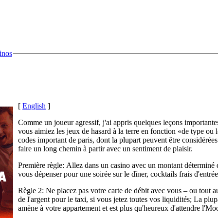
inos
[
English
]
Comme un joueur agressif, j'ai appris quelques leçons importante
vous aimiez les jeux de hasard à la terre en fonction «de type ou 
codes important de paris, dont la plupart peuvent être considérées 
faire un long chemin à partir avec un sentiment de plaisir.
Première règle: Allez dans un casino avec un montant déterminé qu
vous dépenser pour une soirée sur le dîner, cocktails frais d'entrée,
Règle 2: Ne placez pas votre carte de débit avec vous – ou tout a
de l'argent pour le taxi, si vous jetez toutes vos liquidités; La pl
amène à votre appartement et est plus qu'heureux d'attendre l'Mo