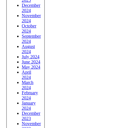
2025
December
2024
November
2024
October
2024
September
2024
August
2024
July 2024
June 2024
May 2024
April
2024
March
2024
February
2024
January
2024
December
2023
November