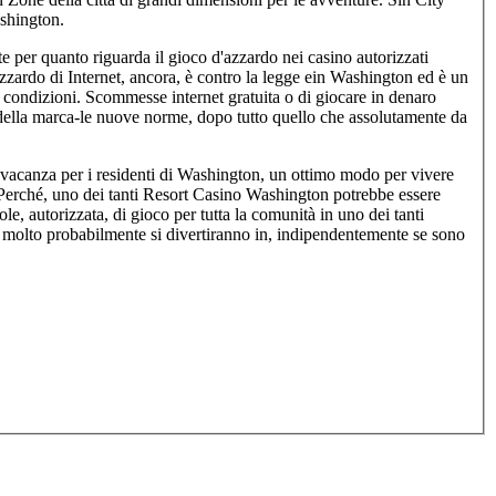
ashington.
per quanto riguarda il gioco d'azzardo nei casino autorizzati
zzardo di Internet, ancora, è contro la legge ein Washington ed è un
 condizioni. Scommesse internet gratuita o di giocare in denaro
della marca-le nuove norme, dopo tutto quello che assolutamente da
 vacanza per i residenti di Washington, un ottimo modo per vivere
. Perché, uno dei tanti Resort Casino Washington potrebbe essere
, autorizzata, di gioco per tutta la comunità in uno dei tanti
e molto probabilmente si divertiranno in, indipendentemente se sono